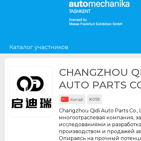
Мероприятия
Организации
Каталог участников
О сервисе
Организациям
CHANGZHOU QI
Контакты
AUTO PARTS CO
Организаторам
K059
Китай
СПРАВКА
Changzhou Qidi Auto Parts Co., 
Посетителям
многоотраслевая компания, 
исследованиями и разработк
производством и продажей ав
Опираясь на прочный потенц