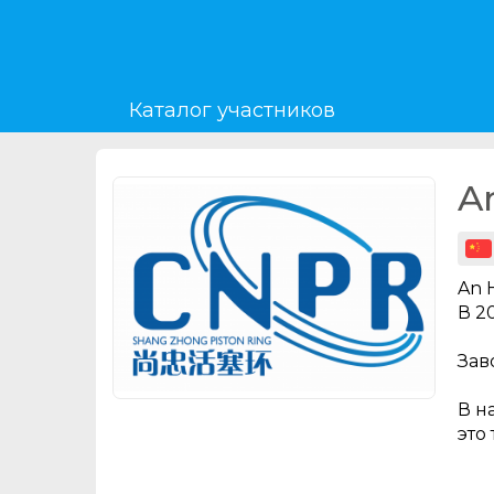
Каталог участников
A
An 
В 2
Зав
В н
это