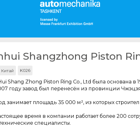
nhui Shangzhong Piston Rin
K026
Китай
Hui Shang Zhong Piston Ring Co., Ltd была основана в 1
007 году завод был перенесён из провинции Чжэцз
од занимает площадь 35 000 м², из которых строител
астоящее время в компании работает более 200 сот
 технические специалисты.