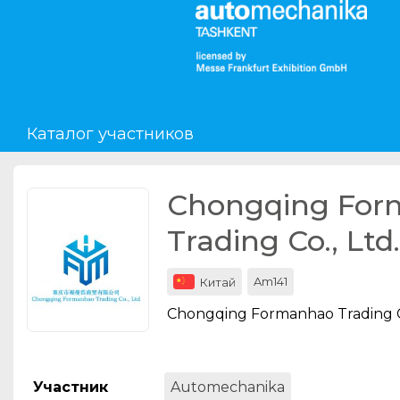
Мероприятия
Организации
Каталог участников
О сервисе
Организациям
Chongqing Fo
Контакты
Trading Co., Ltd.
Организаторам
Am141
Китай
СПРАВКА
Chongqing Formanhao Trading Co
Посетителям
Участник
Automechanika