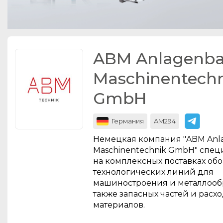
ABM Anlagenba
Maschinentech
GmbH
AM294
Германия
Немецкая компания "ABM Anl
Maschinentechnik GmbH" спец
на комплексных поставках об
технологических линий для
машиностроения и металлообр
также запасных частей и расх
материалов.